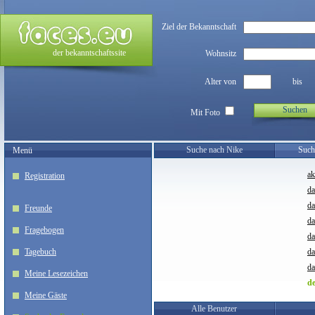
Ziel der Bekanntschaft
der bekanntschaftssite
Wohnsitz
Alter von
bis
Suchen
Mit Foto
Suche nach Nike
Such
Menü
ak
Registration
da
da
Freunde
da
Fragebogen
da
Tagebuch
d
da
Meine Lesezeichen
d
Meine Gäste
Alle Benutzer