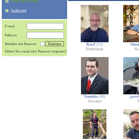
Suche der Freunde
Spaßvogel
E-mail
Paßwort
Behalten das Passwort
RonZ
(53)
Simo
Niederlande
No
Haben Sie e-mail oder Passwort vergessen?
Tominko
(48)
pave
Slowakei