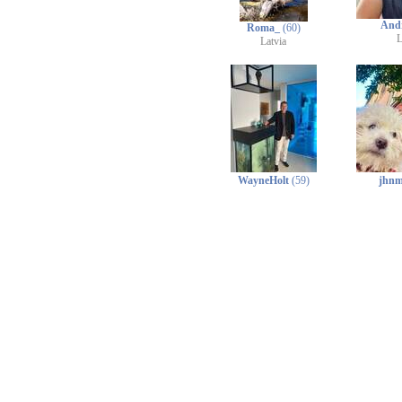
And
Roma_
(60)
L
Latvia
WayneHolt
(59)
jhn