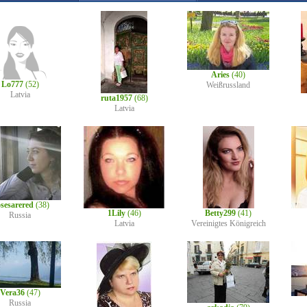
Aries
(40)
Lo777
(52)
Weißrussland
Latvia
ruta1957
(68)
Latvia
sesarered
(38)
1Lily
(46)
Betty299
(41)
Russia
Latvia
Vereinigtes Königreich
Vera36
(47)
Russia