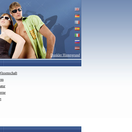
Dunkler Hintergrund
Wissenschaft
rem
ratur
erne
t