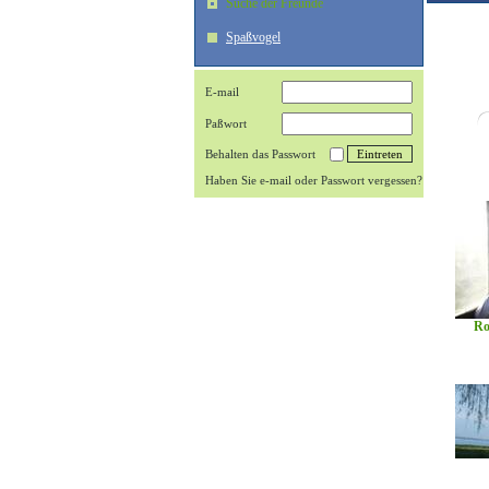
Suche der Freunde
Spaßvogel
E-mail
Paßwort
Behalten das Passwort
Haben Sie e-mail oder Passwort vergessen?
Ro