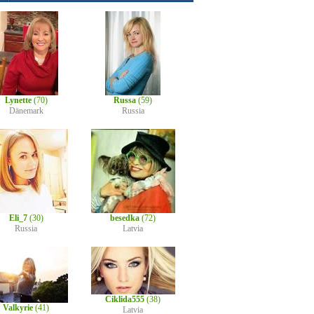
Lynette
(70)
Russa
(59)
Dänemark
Russia
Eli_7
(30)
besedka
(72)
Russia
Latvia
Ciklida555
(38)
Valkyrie
(41)
Latvia