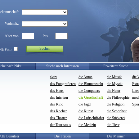
Bekanntschaft
Wohnsitz
Alter von
bis
Suchen
Mit Foto
che nach Nike
Suche nach Interessen
Erweiterte Suche
aktiv
die Autos
die Musik
die 
das Fotografieren
die Blumenzucht
die Mystik
Ext
das Haus
die Computers
die Natur
Lite
das Interieur
die Gesellschaft
die Philosophie
mod
das Kino
die Jagd
die Religion
Spor
das Kochen
die Kunst
die Schönheit
das Theater
die Luftschiffahrt
die Stickerei
der Tourismus
die Medizin
die Tiere
Alle Benutzer
Die Frauen
Die Männer