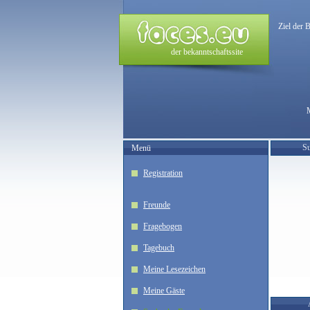
Ziel der 
der bekanntschaftssite
Su
Menü
Registration
Freunde
Fragebogen
Tagebuch
Meine Lesezeichen
Meine Gäste