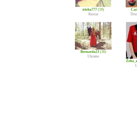
irisha777
(59)
Car
Russia
Deu
Bernarda23
(30)
Ukraine
Zelta_
L