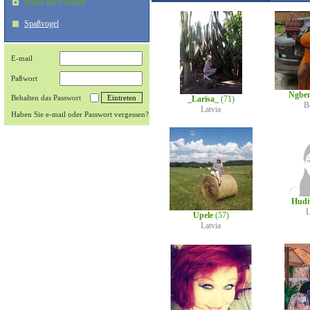
Suche der Freunde
Spaßvogel
E-mail
Paßwort
Ngbe
Behalten das Passwort
_Larisa_
(71)
B
Latvia
Haben Sie e-mail oder Passwort vergessen?
Hud
L
Upele
(57)
Latvia