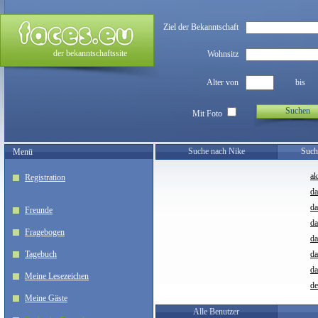
Ziel der Bekanntschaft
der bekanntschaftssite
Wohnsitz
Alter von
bis
Suchen
Mit Foto
Suche nach Nike
Such
Menü
ak
Registration
da
da
Freunde
da
Fragebogen
da
Tagebuch
d
da
Meine Lesezeichen
de
Meine Gäste
Alle Benutzer