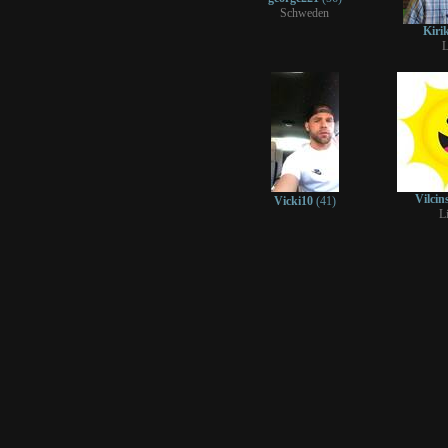
Schweden
Kir
L
Vilcin
Vicki10
(41)
L