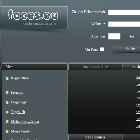
Ziel der Bekanntschaft
der bekanntschaftssite
Wohnsitz
Alter von
bis
Suchen
Mit Foto
Suche nach Nike
Such
Menü
akt
Registration
da
da
Freunde
das
Fragebogen
da
Tagebuch
da
da
Meine Lesezeichen
de
Meine Gäste
Alle Benutzer