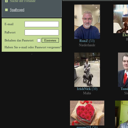
Suche der Freunde
Spaßvogel
E-mail
Paßwort
Elv
R
Behalten das Passwort
RonZ
(53)
Niederlande
Haben Sie e-mail oder Passwort vergessen?
IrishNick
(59)
Tom
Malta
Sl
george221
(56)