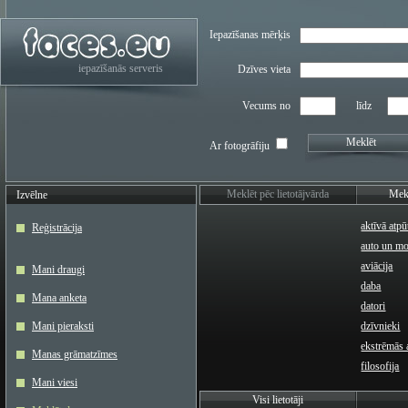
Iepazīšanas mērķis
iepazīšanās serveris
Dzīves vieta
Vecums no
līdz
Meklēt
Ar fotogrāfiju
Meklēt pēc lietotājvārda
Mekl
Izvēlne
aktīvā atpū
Reģistrācija
auto un m
aviācija
Mani draugi
daba
Mana anketa
datori
Mani pieraksti
dzīvnieki
ekstrēmās a
Manas grāmatzīmes
filosofija
Mani viesi
Visi lietotāji