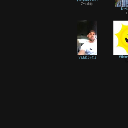
Zviedrija
Kir
L
Vilcin
Vicki10
(41)
L