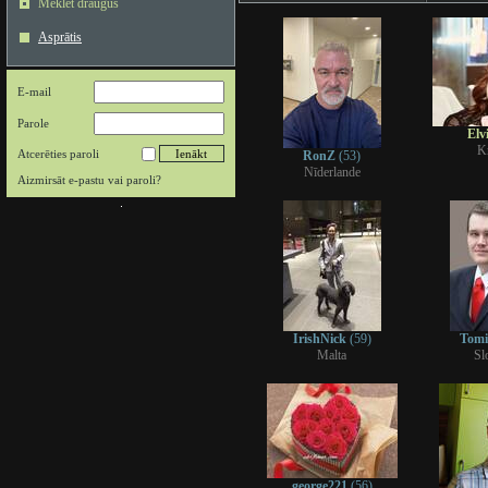
Meklēt draugus
Asprātis
E-mail
Parole
Elv
Kr
Atcerēties paroli
RonZ
(53)
Nīderlande
Aizmirsāt e-pastu vai paroli?
IrishNick
(59)
Tom
Malta
Sl
george221
(56)