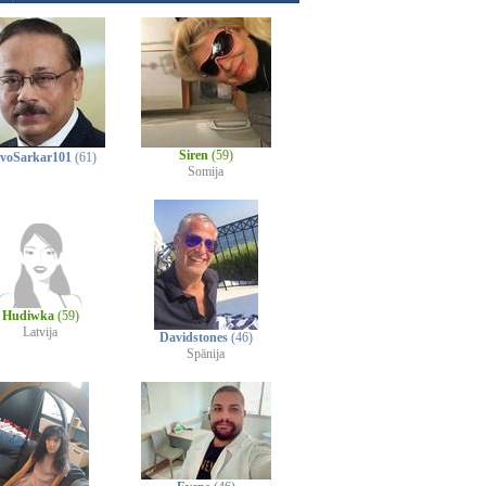
Siren
(59)
voSarkar101
(61)
Somija
Hudiwka
(59)
Latvija
Davidstones
(46)
Spānija