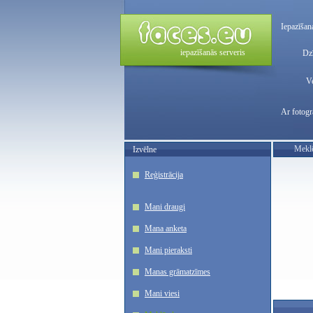
Iepazīšan
iepazīšanās serveris
Dzī
V
Ar fotogr
Meklē
Izvēlne
Reģistrācija
Mani draugi
Mana anketa
Mani pieraksti
Manas grāmatzīmes
Mani viesi