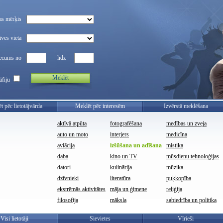
as mērķis
ves vieta
ecums no
līdz
Meklēt
āfiju
t pēc lietotājvārda
Meklēt pēc interesēm
Izvērstā meklēšana
aktīvā atpūta
fotografēšana
medības un zveja
auto un moto
interjers
medicīna
aviācija
izšūšana un adīšana
mistika
daba
kino un TV
mūsdienu tehnoloģijas
datori
kulinārija
mūzika
dzīvnieki
literatūra
puķkopība
ekstrēmās aktivitātes
māja un ģimene
reliģija
filosofija
māksla
sabiedrība un politika
Visi lietotāji
Sievietes
Vīrieši