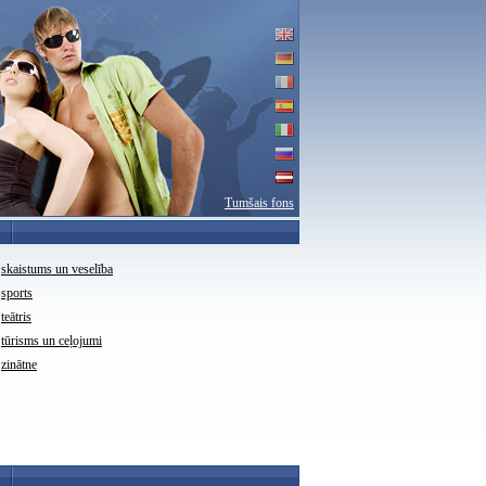
Tumšais fons
skaistums un veselība
sports
teātris
tūrisms un ceļojumi
zinātne