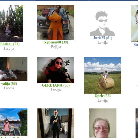
Juris25
(61)
Ngbenin00
(39)
Latvija
_Larisa_
(71)
Su
Beļģija
Latvija
valija
(68)
GERDIANA
(55)
Latvija
Latvija
Upele
(57)
Latvija