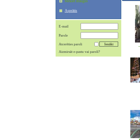
Meklēt draugus
Asprātis
E-mail
Parole
Atcerēties paroli
Aizmirsāt e-pastu vai paroli?