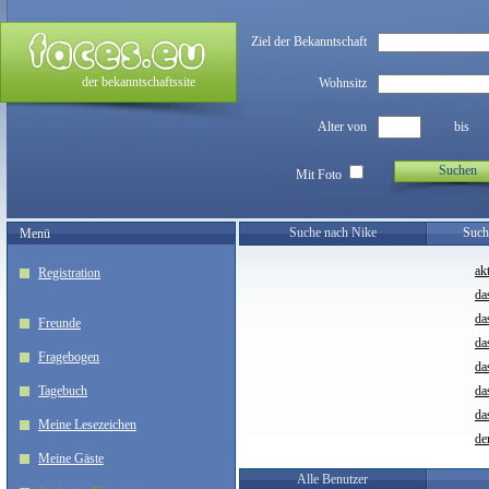
Ziel der Bekanntschaft
der bekanntschaftssite
Wohnsitz
Alter von
bis
Suchen
Mit Foto
Suche nach Nike
Such
Menü
ak
Registration
da
da
Freunde
da
Fragebogen
da
Tagebuch
da
da
Meine Lesezeichen
de
Meine Gäste
Alle Benutzer