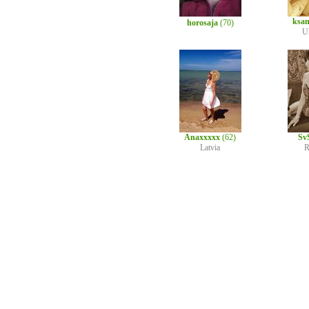
ksa
horosaja
(70)
U
Anaxxxxx
(62)
Sv
Latvia
R