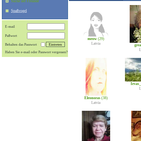
Suche der Freunde
Spaßvogel
E-mail
Paßwort
meow
(29)
Latvia
Behalten das Passwort
gre
L
Haben Sie e-mail oder Passwort vergessen?
Ievas
L
Eleonoras
(38)
Latvia