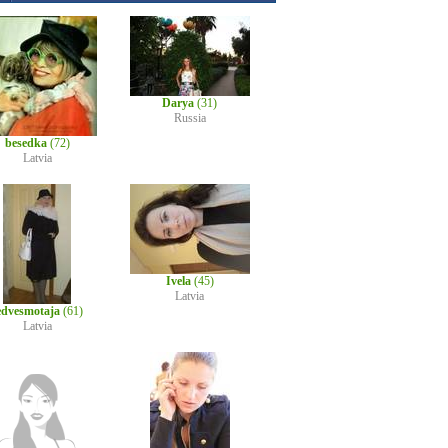
Darya
(31)
Russia
besedka
(72)
Latvia
Ivela
(45)
Latvia
edvesmotaja
(61)
Latvia