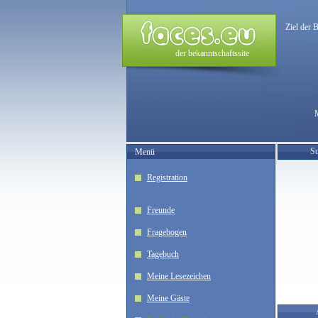
Ziel der 
der bekanntschaftssite
Su
Menü
Registration
Freunde
Fragebogen
Tagebuch
Meine Lesezeichen
Meine Gäste