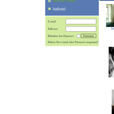
Suche der Freunde
Spaßvogel
E-mail
Os
Paßwort
Behalten das Passwort
Haben Sie e-mail oder Passwort vergessen?