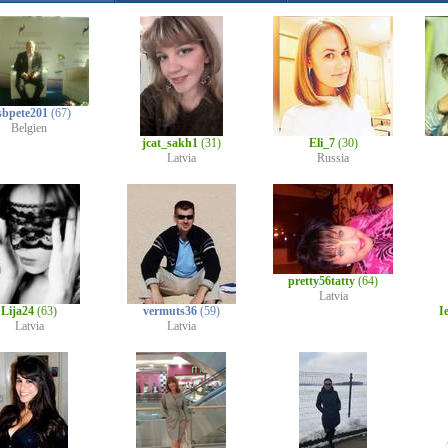
bpete201
(67)
Belgien
jcat_sakh1
(31)
Eli_7
(30)
Latvia
Russia
pretty56tatty
(64)
Latvia
Lija24
(63)
vermuts36
(59)
I
Latvia
Latvia