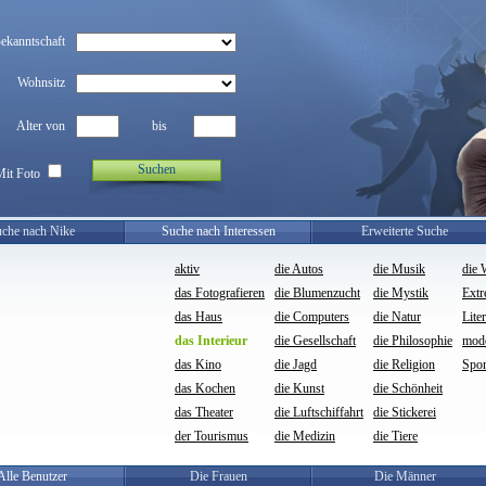
Bekanntschaft
Wohnsitz
Alter von
bis
Suchen
Mit Foto
che nach Nike
Suche nach Interessen
Erweiterte Suche
aktiv
die Autos
die Musik
die 
das Fotografieren
die Blumenzucht
die Mystik
Ext
das Haus
die Computers
die Natur
Lite
das Interieur
die Gesellschaft
die Philosophie
mod
das Kino
die Jagd
die Religion
Spor
das Kochen
die Kunst
die Schönheit
das Theater
die Luftschiffahrt
die Stickerei
der Tourismus
die Medizin
die Tiere
Alle Benutzer
Die Frauen
Die Männer