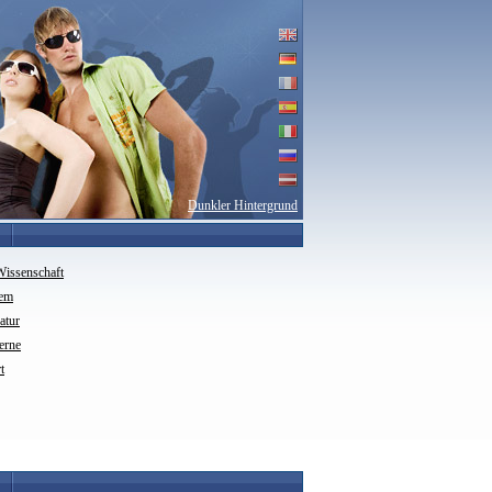
Dunkler Hintergrund
Wissenschaft
rem
ratur
erne
t