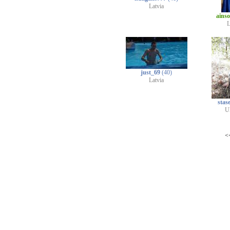
Latvia
ains
L
just_69
(40)
Latvia
stase
U
<