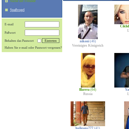
Suche der Freunde
Spaßvogel
E-mail
Cikli
L
Paßwort
Behalten das Passwort
nikoni
(46)
Vereinigtes Königreich
Haben Sie e-mail oder Passwort vergessen?
lllarrra
(64)
Ya
Russia
L
huligans777
(41)