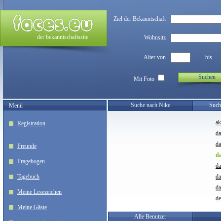
Ziel der Bekanntschaft
der bekanntschaftssite
Wohnsitz
Alter von
bis
Suchen
Mit Foto
Suche nach Nike
Such
Menü
ak
Registration
da
da
Freunde
da
Fragebogen
da
Tagebuch
d
da
Meine Lesezeichen
de
Meine Gäste
Alle Benutzer