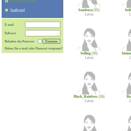
Suche der Freunde
Spaßvogel
bambuca
(95)
beib
Latvia
L
E-mail
Paßwort
Behalten das Passwort
Haben Sie e-mail oder Passwort vergessen?
belling
(50)
bizma
Latvia
L
Black_Rainbow
(36)
Baf
Latvia
L