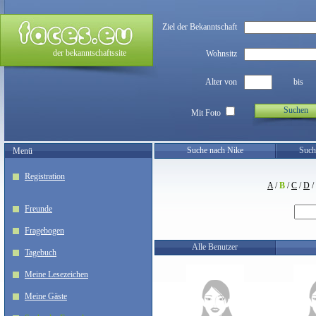
Ziel der Bekanntschaft
der bekanntschaftssite
Wohnsitz
Alter von
bis
Suchen
Mit Foto
Suche nach Nike
Such
Menü
Registration
A
/
B
/
C
/
D
/
Freunde
Fragebogen
Alle Benutzer
Tagebuch
Meine Lesezeichen
Meine Gäste