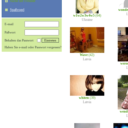
Suche der Freunde
Spaßvogel
wonde
L
w1w2w3w4w5
(64)
Ukraine
E-mail
Paßwort
Behalten das Passwort
Haben Sie e-mail oder Passwort vergessen?
Wave
(42)
Latvia
wero
L
whiten
(39)
Latvia
wend
L