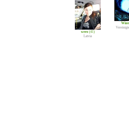
Wint
Vereinigt
wero
(41)
Latvia