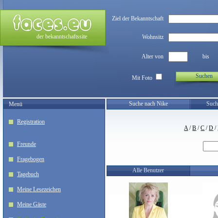
Ziel der Bekanntschaft
der bekanntschaftssite
Wohnsitz
Alter von
bis
Suchen
Mit Foto
Suche nach Nike
Such
Menü
Registration
A
/
B
/
C
/
D
/
Freunde
Fragebogen
Alle Benutzer
Tagebuch
Meine Lesezeichen
Meine Gäste