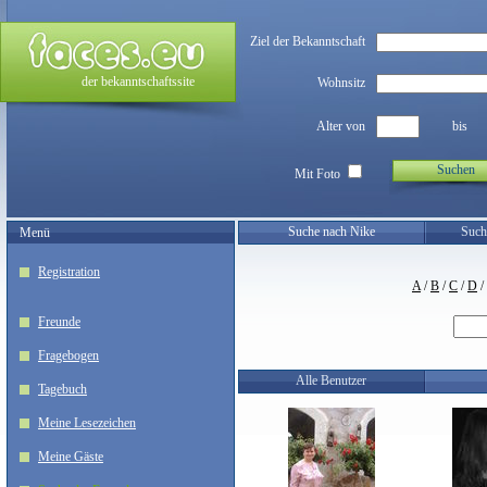
Ziel der Bekanntschaft
der bekanntschaftssite
Wohnsitz
Alter von
bis
Suchen
Mit Foto
Suche nach Nike
Such
Menü
Registration
A
/
B
/
C
/
D
/
Freunde
Fragebogen
Alle Benutzer
Tagebuch
Meine Lesezeichen
Meine Gäste