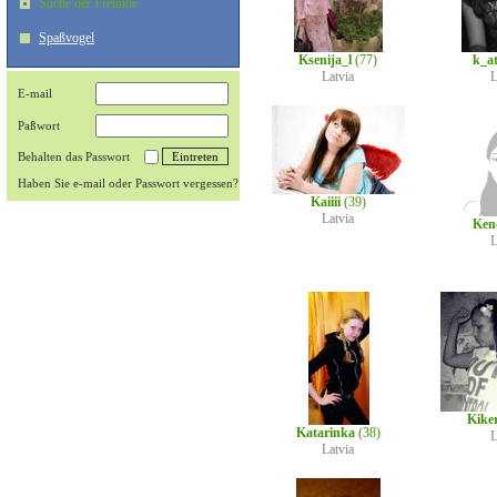
Suche der Freunde
Spaßvogel
Ksenija_l
(77)
k_a
Latvia
L
E-mail
Paßwort
Behalten das Passwort
Haben Sie e-mail oder Passwort vergessen?
Kaiiii
(39)
Latvia
Ken
L
Kike
Katarinka
(38)
L
Latvia