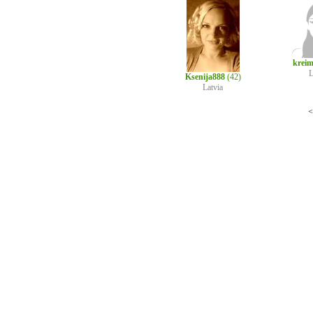
krei
L
Ksenija888
(42)
Latvia
<