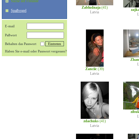
Suche der Freunde
Zabludnaja
(41)
zajk
Spaßvogel
Latvia
L
E-mail
Paßwort
Behalten das Passwort
Haben Sie e-mail oder Passwort vergessen?
Zhan
L
Zanciic
(39)
Latvia
zibu
L
zdachuks
(41)
Latvia