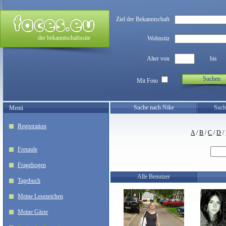
Ziel der Bekanntschaft
der bekanntschaftssite
Wohnsitz
Alter von
bis
Suchen
Mit Foto
Suche nach Nike
Such
Menü
Registration
A
/
B
/
C
/
D
/
Freunde
Fragebogen
Alle Benutzer
Tagebuch
Meine Lesezeichen
Meine Gäste