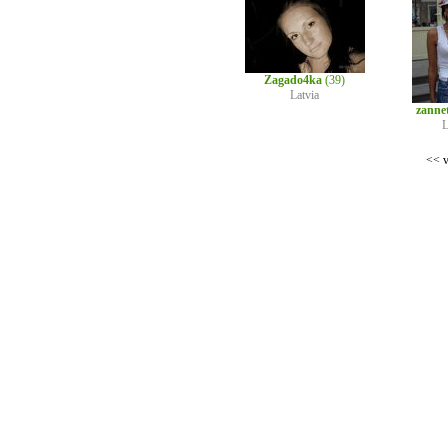
Zagado4ka
(39)
Latvia
zanne
L
<< v