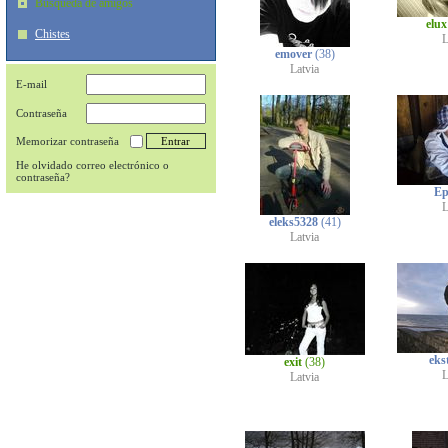
Búsqueda de amigos
elu
Chistes
L
emover
(38)
Latvia
E-mail
Contraseña
Memorizar contraseña
He olvidado correo electrónico o
contraseña?
Ep
L
eleks5328
(41)
Latvia
ekst
exit
(38)
L
Latvia