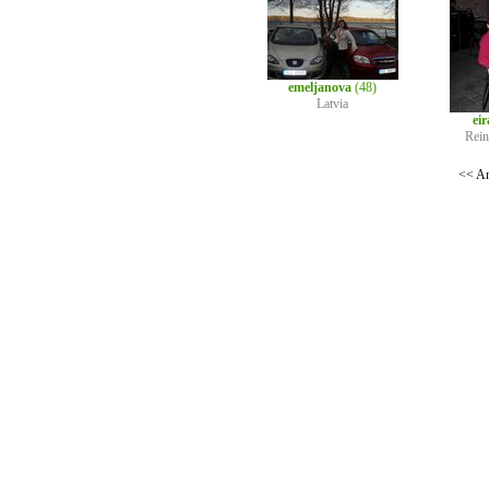
emeljanova
(48)
Latvia
eir
Rei
<< An