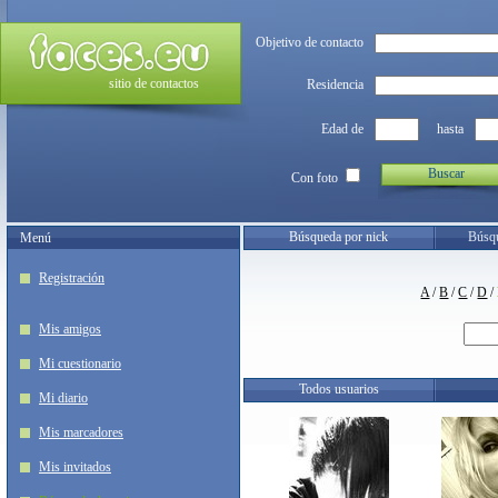
Objetivo de contacto
sitio de contactos
Residencia
Edad de
hasta
Buscar
Con foto
Búsqueda por nick
Búsqu
Menú
Registración
A
/
B
/
C
/
D
/
Mis amigos
Mi cuestionario
Todos usuarios
Mi diario
Mis marcadores
Mis invitados