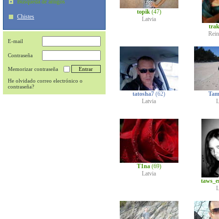
Búsqueda de amigos
topik
(47)
Chistes
Latvia
tra
Rei
E-mail
Contraseña
Memorizar contraseña
He olvidado correo electrónico o
contraseña?
tatosha7
(62)
Tam
Latvia
L
T1na
(69)
Latvia
taws_e
L