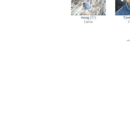
taaag
(37)
Tjo
Latvia
L
<