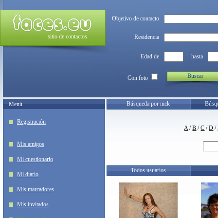
Objetivo de contacto
sitio de contactos
Residencia
Edad de
hasta
Buscar
Con foto
Búsqueda por nick
Búsqu
Menú
Registración
A
/
B
/
C
/
D
/
Mis amigos
Mi cuestionario
Todos usuarios
Mi diario
Mis marcadores
Mis invitados