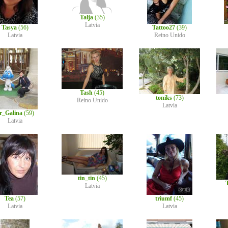
Talja
(35)
Latvia
Tasya
(56)
Tattoo27
(39)
Latvia
Reino Unido
Tash
(45)
toniks
(73)
Reino Unido
Latvia
r_Galina
(59)
Latvia
tin_tin
(45)
Latvia
Tea
(57)
triumf
(45)
Latvia
Latvia