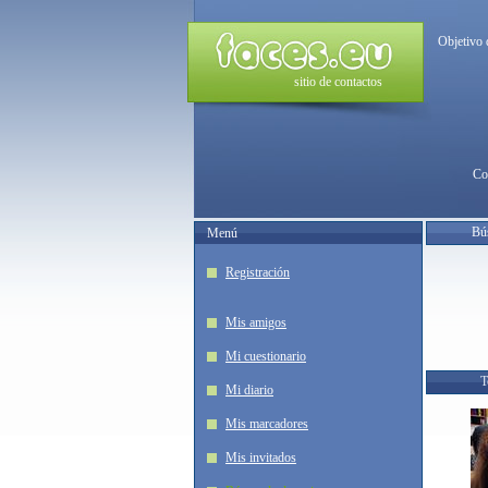
Objetivo 
sitio de contactos
Co
Bú
Menú
Registración
Mis amigos
Mi cuestionario
T
Mi diario
Mis marcadores
Mis invitados