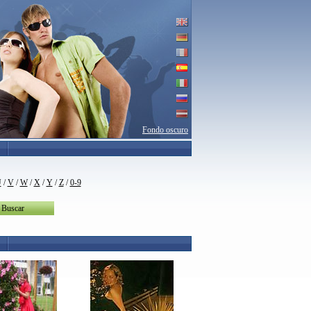
Fondo oscuro
U
/
V
/
W
/
X
/
Y
/
Z
/
0-9