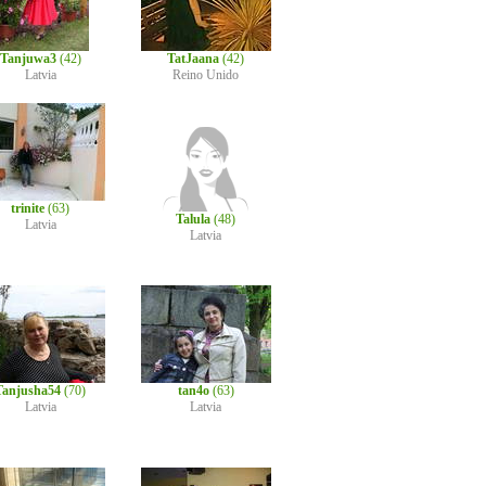
Tanjuwa3
(42)
TatJaana
(42)
Latvia
Reino Unido
trinite
(63)
Talula
(48)
Latvia
Latvia
Tanjusha54
(70)
tan4o
(63)
Latvia
Latvia