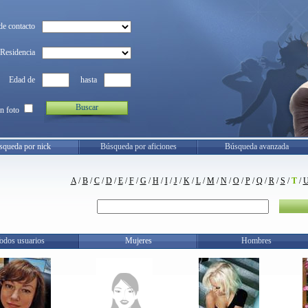
de contacto
Residencia
Edad de
hasta
Buscar
n foto
squeda por nick
Búsqueda por aficiones
Búsqueda avanzada
A
/
B
/
C
/
D
/
E
/
F
/
G
/
H
/
I
/
J
/
K
/
L
/
M
/
N
/
O
/
P
/
Q
/
R
/
S
/
T
/
odos usuarios
Mujeres
Hombres