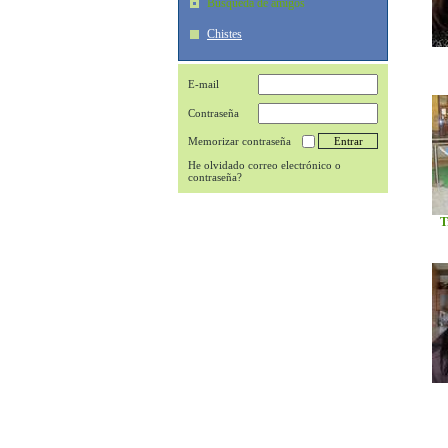
Búsqueda de amigos
Chistes
E-mail
Contraseña
Memorizar contraseña
He olvidado correo electrónico o
contraseña?
T