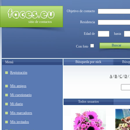
Objetivo de contacto
sitio de contactos
Residencia
Edad de
hasta
Buscar
Con foto
Búsqueda por nick
Búsqu
Menú
Registración
A
/
B
/
C
/
D
/
Mis amigos
Mi cuestionario
Todos usuarios
Mi diario
Mis marcadores
Mis invitados