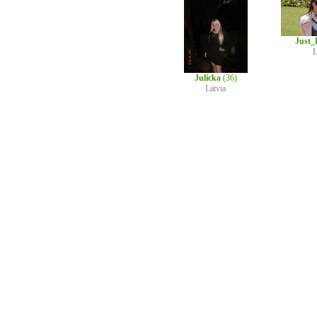
Just_
L
Julicka
(36)
Latvia