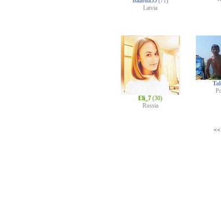
baarda55
(71)
Latvia
Ta
P
Eli_7
(30)
Russia
<<