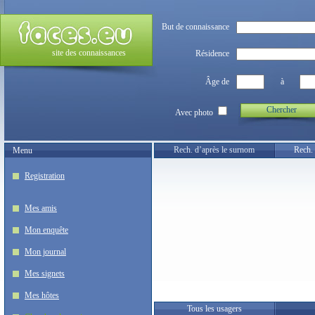
But de connaissance
site des connaissances
Résidence
Âge de
à
Chercher
Avec photo
Rech. d’après le surnom
Rech. 
Menu
Registration
Mes amis
Mon enquête
Mon journal
Mes signets
Mes hôtes
Tous les usagers