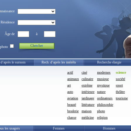
nnaissance
Résidence
Âge de
à
Chercher
photo
 d’après le surnom
Rech. d’après les intérêts
Recherche élargie
actif
ciné
modernes
science
animaux
culinaire
musique
société
art
extrême
mystique
sport
auto
intérieure
nature
théâtre
aviation
jardinage
ordinateurs
tourisme
beauté
littérature
philosophie
broderie
maison
photo
chasse
médicine
religion
us les usagers
Femmes
Hommes