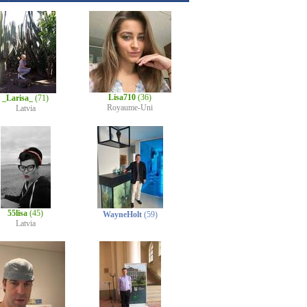
Lisa710
(36)
_Larisa_
(71)
Royaume-Uni
Latvia
55lisa
(45)
WayneHolt
(59)
Latvia