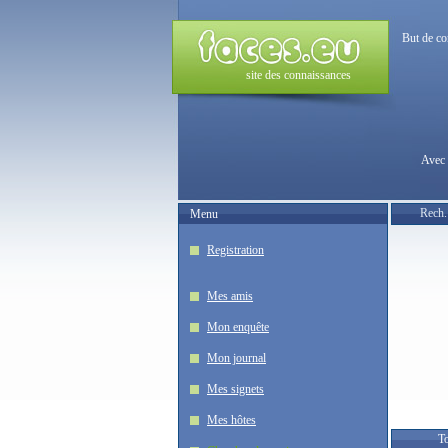
But de co
site des connaissances
Avec 
Rech.
Menu
Registration
Mes amis
Mon enquête
Mon journal
Mes signets
Mes hôtes
To