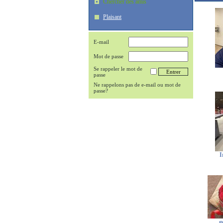
Chercher des amis
Plaisant
E-mail
Mot de passe
Se rappeler le mot de
passe
Ne rappelons pas de e-mail ou mot de
passe?
I
g