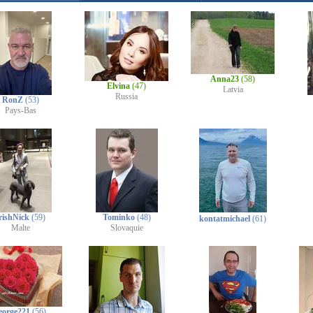
Anna23
(58)
Elvina
(47)
Latvia
Russia
RonZ
(53)
Pays-Bas
rishNick
(59)
Tominko
(48)
kontatmichael
(61)
Malte
Slovaquie
eorge221
(56)