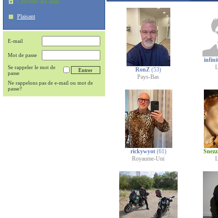
Chercher des amis
Plaisant
E-mail
Mot de passe
infini
L
Se rappeler le mot de
RonZ
(53)
passe
Pays-Bas
Ne rappelons pas de e-mail ou mot de
passe?
rickywyot
(61)
Snez
Royaume-Uni
L