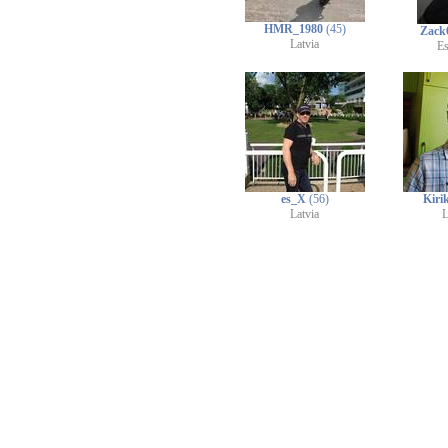
HMR_1980
(45)
Zack
Latvia
E
es_X
(56)
Kir
Latvia
L