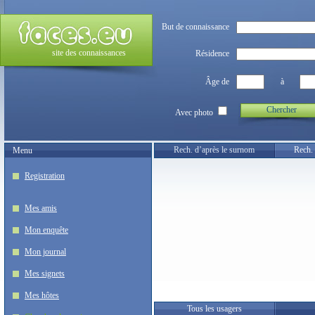
But de connaissance
site des connaissances
Résidence
Âge de
à
Chercher
Avec photo
Rech. d’après le surnom
Rech. 
Menu
Registration
Mes amis
Mon enquête
Mon journal
Mes signets
Mes hôtes
Tous les usagers