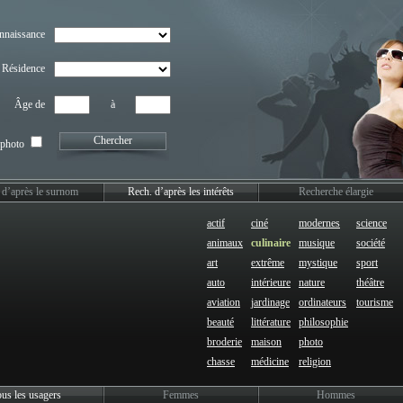
nnaissance
Résidence
Âge de
à
Chercher
photo
 d’après le surnom
Rech. d’après les intérêts
Recherche élargie
actif
ciné
modernes
science
animaux
culinaire
musique
société
art
extrême
mystique
sport
auto
intérieure
nature
théâtre
aviation
jardinage
ordinateurs
tourisme
beauté
littérature
philosophie
broderie
maison
photo
chasse
médicine
religion
us les usagers
Femmes
Hommes