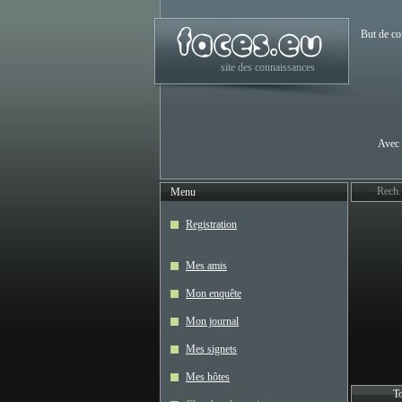
But de co
site des connaissances
Avec 
Rech.
Menu
Registration
Mes amis
Mon enquête
Mon journal
Mes signets
Mes hôtes
To