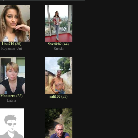
Lisa710
(36)
Svetik82
(44)
Royaume-Uni
Russia
Monstera
(55)
sali100
(33)
Latvia