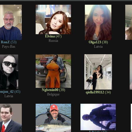
Elvina
(47)
Russia
RonZ
(53)
Olga123
(38)
Pays-Bas
Latvia
Ngbenin00
(39)
emjon_42
(45)
qiella199112
(34)
Belgique
Latvia