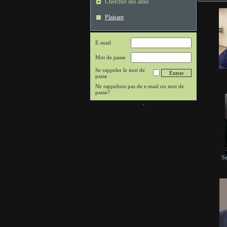
Chercher des amis
Plaisant
E-mail
Mot de passe
Se rappeler le mot de
passe
Ne rappelons pas de e-mail ou mot de
passe?
S