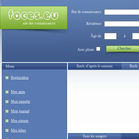
But de connaissance
site des connaissances
Résidence
Âge de
à
Chercher
Avec photo
Rech. d’après le surnom
Rech. 
Menu
Registration
Mes amis
Mon enquête
Mon journal
Mes signets
Mes hôtes
Tous les usagers