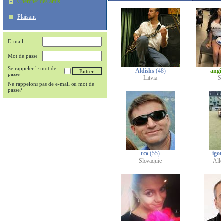
Chercher des amis
Plaisant
E-mail
Mot de passe
Se rappeler le mot de
Aldishs
(48)
ang
passe
Latvia
S
Ne rappelons pas de e-mail ou mot de
passe?
rco
(55)
igo
Slovaquie
Al