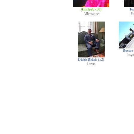
Annlyub
(38)
Te
Allemagne
P
Doctor
Roya
DidzisDidzis
(52)
Latvia