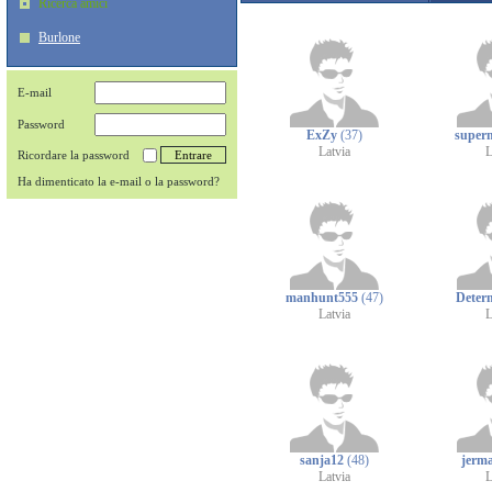
Ricerca amici
Burlone
E-mail
Password
ExZy
(37)
super
Latvia
L
Ricordare la password
Ha dimenticato la e-mail o la password?
manhunt555
(47)
Deter
Latvia
L
sanja12
(48)
jerm
Latvia
L