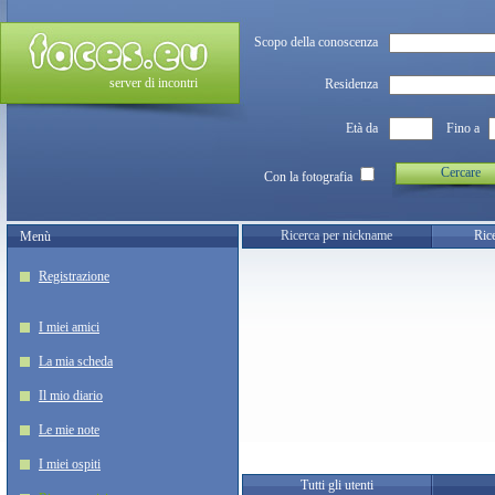
Scopo della conoscenza
server di incontri
Residenza
Età da
Fino a
Cercare
Con la fotografia
Ricerca per nickname
Rice
Menù
Registrazione
I miei amici
La mia scheda
Il mio diario
Le mie note
I miei ospiti
Tutti gli utenti