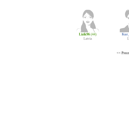
Lizik96
(44)
Kur
Latvia
L
<< Prece