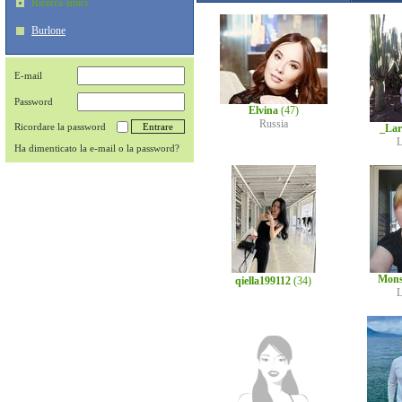
Ricerca amici
Burlone
E-mail
Password
Elvina
(47)
Russia
Ricordare la password
_Lar
L
Ha dimenticato la e-mail o la password?
Mons
qiella199112
(34)
L