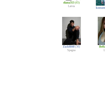
diana313
(65)
Latvia
kontat
Zack6848
(36)
Beff
Spagna
L