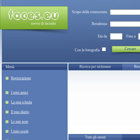
Scopo della conoscenza
server di incontri
Residenza
Età da
Fino a
Cercare
Con la fotografia
Ricerca per nickname
Rice
Menù
Registrazione
I miei amici
La mia scheda
Il mio diario
Le mie note
I miei ospiti
Tutti gli utenti