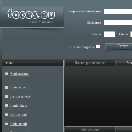
Scopo della conoscenza
server di incontri
Residenza
Età da
Fino a
Cercare
Con la fotografia
Ricerca per nickname
Rice
Menù
Registrazione
I miei amici
La mia scheda
Il mio diario
Le mie note
I miei ospiti
Tutti gli utenti