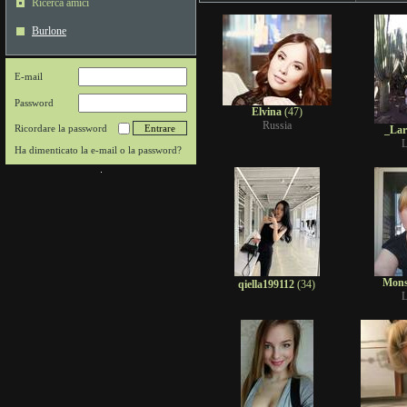
Ricerca amici
Burlone
E-mail
Password
Elvina
(47)
Russia
Ricordare la password
_Lar
L
Ha dimenticato la e-mail o la password?
Mons
qiella199112
(34)
L