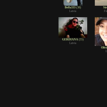
Beffa333
(38)
Si
Latvia
Fi
GERDIANA
(55)
Latvia
Olivi
L