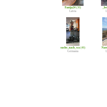
Fanija24
(30)
_be
Latvia
L
suche_nach_wa
(46)
Nar
Germania
L