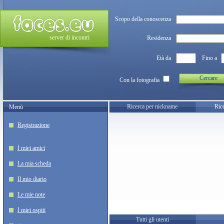
Scopo della conoscenza
server di incontri
Residenza
Età da
Fino a
Cercare
Con la fotografia
Ricerca per nickname
Rice
Menù
Registrazione
I miei amici
La mia scheda
Il mio diario
Le mie note
I miei ospiti
Tutti gli utenti