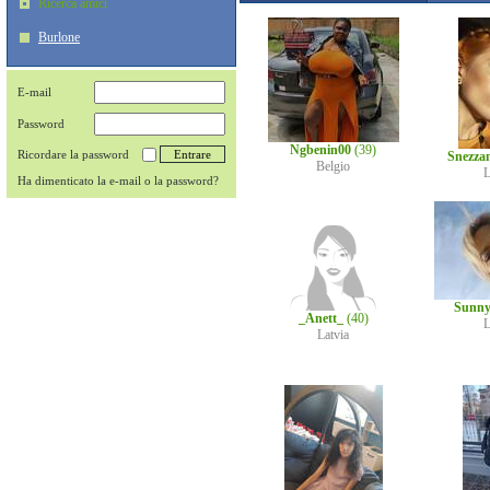
Ricerca amici
Burlone
E-mail
Password
Ngbenin00
(39)
Ricordare la password
Snezza
Belgio
L
Ha dimenticato la e-mail o la password?
Sunn
_Anett_
(40)
L
Latvia