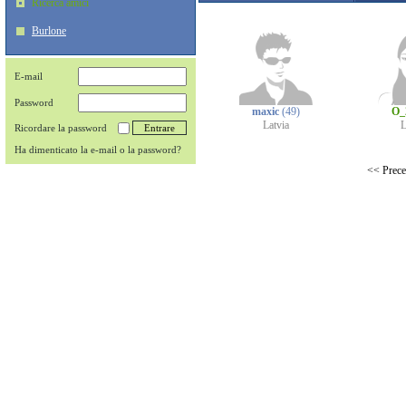
Ricerca amici
Burlone
E-mail
Password
maxic
(49)
O_
Latvia
L
Ricordare la password
Ha dimenticato la e-mail o la password?
<< Prece