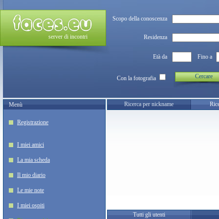
Scopo della conoscenza
server di incontri
Residenza
Età da
Fino a
Cercare
Con la fotografia
Ricerca per nickname
Rice
Menù
Registrazione
I miei amici
La mia scheda
Il mio diario
Le mie note
I miei ospiti
Tutti gli utenti