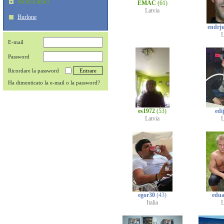
Ricerca amici
EMAC
(61)
Latvia
Burlone
endrj
L
E-mail
Password
Ricordare la password
Ha dimenticato la e-mail o la password?
es1972
(53)
edi
Latvia
L
egor30
(43)
edu
Italia
L