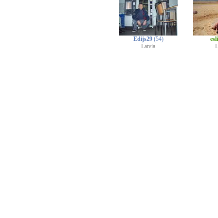
Edijs29
(54)
esl
Latvia
L