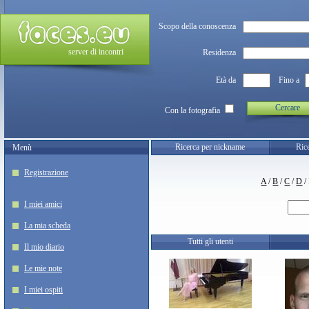
Scopo della conoscenza
server di incontri
Residenza
Età da
Fino a
Cercare
Con la fotografia
Ricerca per nickname
Rice
Menù
Registrazione
A
/
B
/
C
/
D
/
I miei amici
La mia scheda
Tutti gli utenti
Il mio diario
Le mie note
I miei ospiti