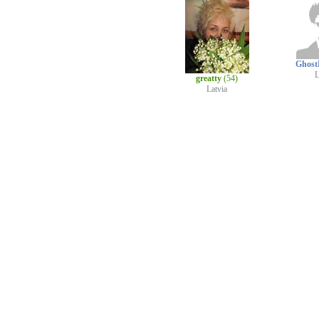
Ghost
L
greatty
(54)
Latvia