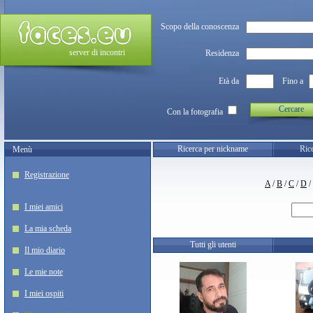
Scopo della conoscenza
server di incontri
Residenza
Età da
Fino a
Cercare
Con la fotografia
Ricerca per nickname
Rice
Menù
Registrazione
A
/
B
/
C
/
D
/
I miei amici
La mia scheda
Tutti gli utenti
Il mio diario
Le mie note
I miei ospiti