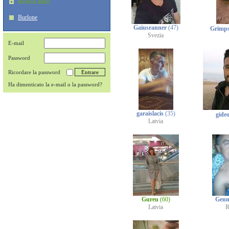
Ricerca amici
Burlone
Gaiusranner
(47)
Grimp
Svezia
E-mail
Password
Ricordare la password
Ha dimenticato la e-mail o la password?
garaislacis
(35)
gide
Latvia
Gureu
(60)
Genn
Latvia
R