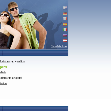
Tumšais fons
skaistums un veselība
sports
eātris
tūrisms un ceļojumi
zinātne