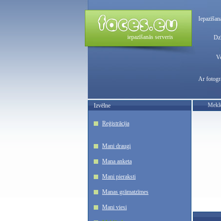
Iepazīšan
iepazīšanās serveris
Dzī
V
Ar fotogr
Meklē
Izvēlne
Reģistrācija
Mani draugi
Mana anketa
Mani pieraksti
Manas grāmatzīmes
Mani viesi