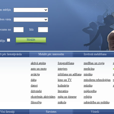
as mērķis
ves vieta
ecums no
līdz
Meklēt
āfiju
t pēc lietotājvārda
Meklēt pēc interesēm
Izvērstā meklēšana
aktīvā atpūta
fotografēšana
medības un zveja
auto un moto
interjers
medicīna
aviācija
izšūšana un adīšana
mistika
t
daba
kino un TV
mūsdienu tehnoloģijas
datori
kulinārija
mūzika
dzīvnieki
literatūra
puķkopība
ekstrēmās aktivitātes
māja un ģimene
reliģija
filosofija
māksla
sabiedrība un politika
Visi lietotāji
Sievietes
Vīrieši