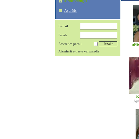
Meklēt draugus
Asprātis
E-mail
Parole
Atcerēties paroli
aNt
Aizmirsāt e-pastu vai paroli?
R
Apv