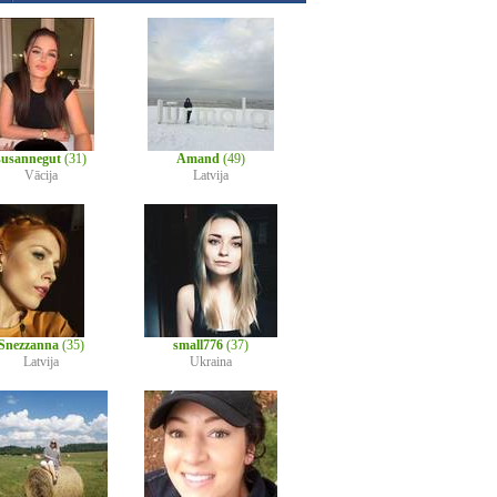
susannegut
(31)
Amand
(49)
Vācija
Latvija
Snezzanna
(35)
small776
(37)
Latvija
Ukraina