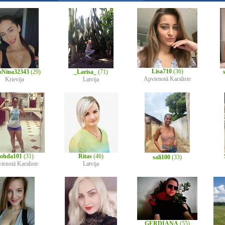
Lisa710
(36)
oNina32343
(29)
_Larisa_
(71)
Apvienotā Karaliste
Krievija
Latvija
ohda101
(31)
Ritas
(46)
sali100
(33)
ienotā Karaliste
Latvija
GERDIANA
(55)