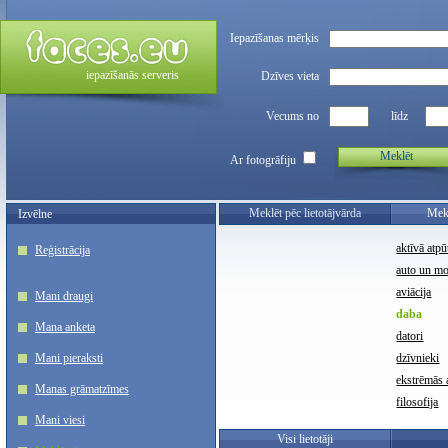
Iepazīšanas mērķis
iepazīšanās serveris
Dzīves vieta
Vecums no
līdz
Meklēt
Ar fotogrāfiju
Meklēt pēc lietotājvārda
Mekl
Izvēlne
aktīvā atpū
Reģistrācija
auto un m
aviācija
Mani draugi
daba
Mana anketa
datori
Mani pieraksti
dzīvnieki
ekstrēmās a
Manas grāmatzīmes
filosofija
Mani viesi
Visi lietotāji