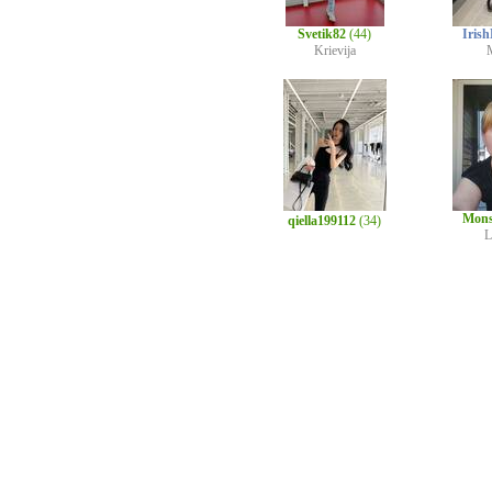
Svetik82
(44)
Iris
Krievija
Mons
qiella199112
(34)
L