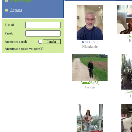
Meklēt draugus
Asprātis
E-mail
Parole
Elv
Kr
Atcerēties paroli
RonZ
(53)
Nīderlande
Aizmirsāt e-pastu vai paroli?
Anna23
(58)
Latvija
_Lar
L