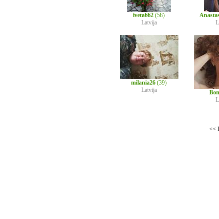
iveta662
(58)
Anasta
Latvija
L
milania26
(39)
Latvija
Bon
L
<< I