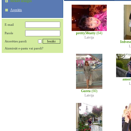
Meklēt draugus
Asprātis
E-mail
pretty56tatty
(64)
Parole
Latvija
Atcerēties paroli
Iedves
L
Aizmirsāt e-pastu vai paroli?
amor
L
Gureu
(60)
Latvija