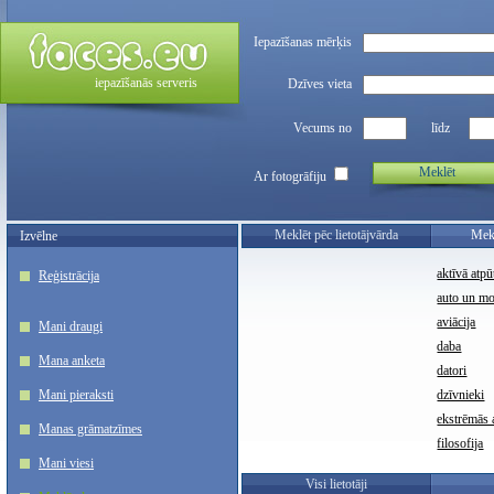
Iepazīšanas mērķis
iepazīšanās serveris
Dzīves vieta
Vecums no
līdz
Meklēt
Ar fotogrāfiju
Meklēt pēc lietotājvārda
Mekl
Izvēlne
aktīvā atpū
Reģistrācija
auto un m
aviācija
Mani draugi
daba
Mana anketa
datori
Mani pieraksti
dzīvnieki
ekstrēmās a
Manas grāmatzīmes
filosofija
Mani viesi
Visi lietotāji