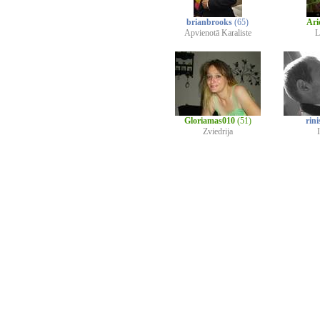
brianbrooks
(65)
Ari
Apvienotā Karaliste
L
Gloriamas010
(51)
rini
Zviedrija
I