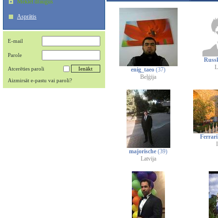
Meklēt draugus
Asprātis
E-mail
Parole
Russ
L
Atcerēties paroli
enig_taeo
(37)
Beļģija
Aizmirsāt e-pastu vai paroli?
Ferrar
I
majorische
(39)
Latvija