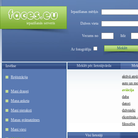
Iepazīšanas mērķis
iepazīšanās serveris
Dzīves vieta
Vecums no
līdz
Meklēt
Ar fotogrāfiju
Meklēt pēc lietotājvārda
Mekl
Izvēlne
aktīvā atpū
Reģistrācija
auto un m
aviācija
Mani draugi
daba
Mana anketa
datori
Mani pieraksti
dzīvnieki
ekstrēmās a
Manas grāmatzīmes
filosofija
Mani viesi
Visi lietotāji