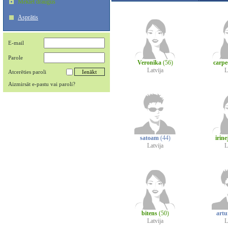
Meklēt draugus
Asprātis
E-mail
Parole
Veronika
(56)
carp
Latvija
L
Atcerēties paroli
Aizmirsāt e-pastu vai paroli?
satoam
(44)
irine
Latvija
L
bitens
(50)
art
Latvija
L