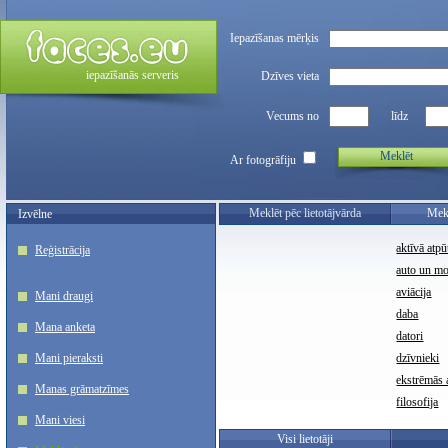
Iepazīšanas mērķis
iepazīšanās serveris
Dzīves vieta
Vecums no
līdz
Meklēt
Ar fotogrāfiju
Meklēt pēc lietotājvārda
Mekl
Izvēlne
aktīvā atpū
Reģistrācija
auto un m
aviācija
Mani draugi
daba
Mana anketa
datori
Mani pieraksti
dzīvnieki
ekstrēmās a
Manas grāmatzīmes
filosofija
Mani viesi
Visi lietotāji