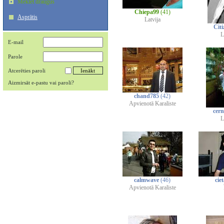
Meklēt draugus
Chiepa99
(41)
Asprātis
Latvija
Cit
L
E-mail
Parole
Atcerēties paroli
Aizmirsāt e-pastu vai paroli?
chand785
(42)
Apvienotā Karaliste
cer
L
calmwave
(46)
ciet
Apvienotā Karaliste