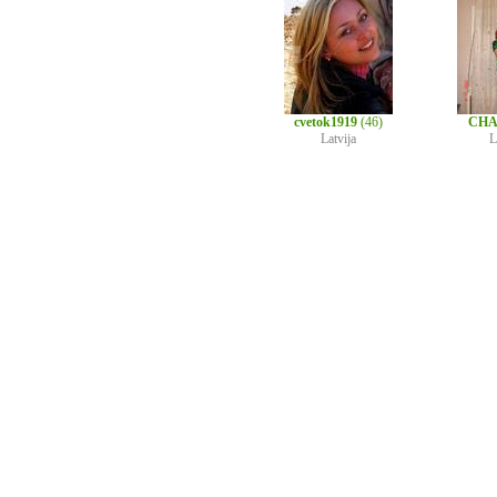
cvetok1919
(46)
CH
Latvija
L