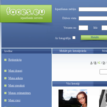
Iepazīšanas mērķis
iepazīšanās serveris
Dzīves vieta
Vecums no
līdz
Meklēt
Ar fotogrāfiju
Meklēt pēc lietotājvārda
Mekl
Izvēlne
Reģistrācija
A
/
B
/
C
/
D
Mani draugi
Mana anketa
Visi lietotāji
Mani pieraksti
Manas grāmatzīmes
Mani viesi