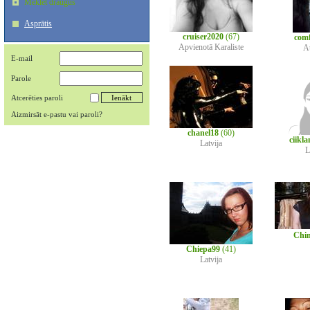
Meklēt draugus
Asprātis
cruiser2020
(67)
com
Apvienotā Karaliste
Au
E-mail
Parole
Atcerēties paroli
Aizmirsāt e-pastu vai paroli?
chanel18
(60)
ciikl
Latvija
L
Chi
Chiepa99
(41)
Latvija