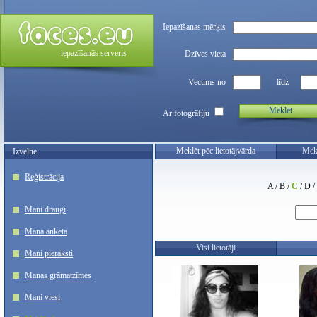
Iepazīšanas mērķis
iepazīšanās serveris
Dzīves vieta
Vecums no
līdz
Meklēt
Ar fotogrāfiju
Meklēt pēc lietotājvārda
Mekl
Izvēlne
Reģistrācija
A
/
B
/
C
/
D
Mani draugi
Mana anketa
Visi lietotāji
Mani pieraksti
Manas grāmatzīmes
Mani viesi