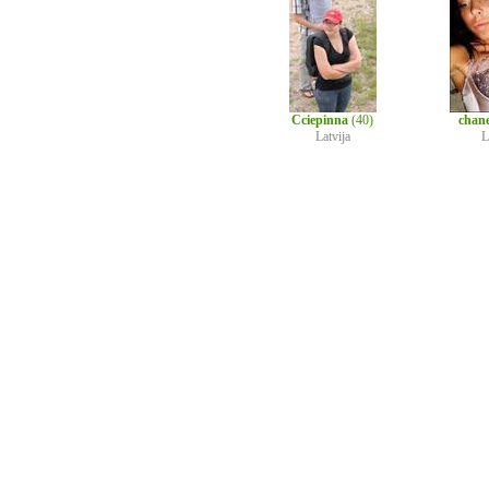
Cciepinna
(40)
chan
Latvija
L