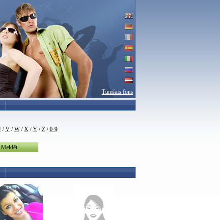
Tumšais fons
U
/
V
/
W
/
X
/
Y
/
Z
/
0-9