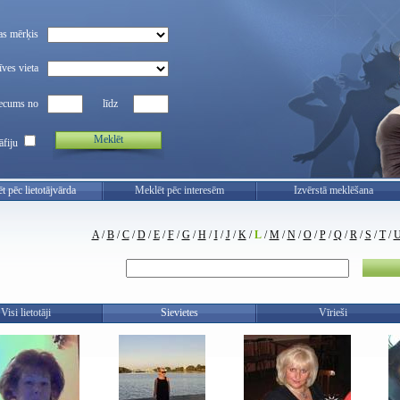
as mērķis
ves vieta
ecums no
līdz
Meklēt
āfiju
t pēc lietotājvārda
Meklēt pēc interesēm
Izvērstā meklēšana
A
/
B
/
C
/
D
/
E
/
F
/
G
/
H
/
I
/
J
/
K
/
L
/
M
/
N
/
O
/
P
/
Q
/
R
/
S
/
T
/
Visi lietotāji
Sievietes
Vīrieši