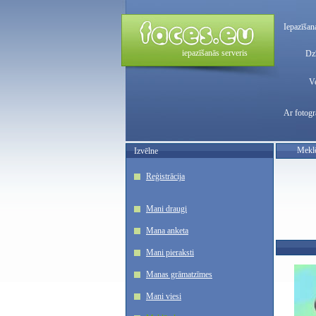
Iepazīšan
iepazīšanās serveris
Dzī
V
Ar fotogr
Meklē
Izvēlne
Reģistrācija
Mani draugi
Mana anketa
Mani pieraksti
Manas grāmatzīmes
Mani viesi