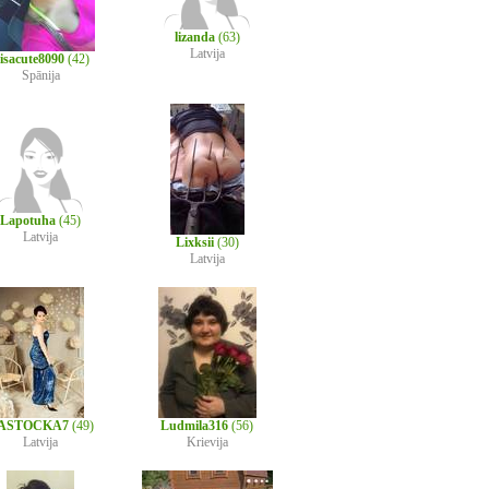
lizanda
(63)
Latvija
isacute8090
(42)
Spānija
Lapotuha
(45)
Latvija
Lixksii
(30)
Latvija
ASTOCKA7
(49)
Ludmila316
(56)
Latvija
Krievija