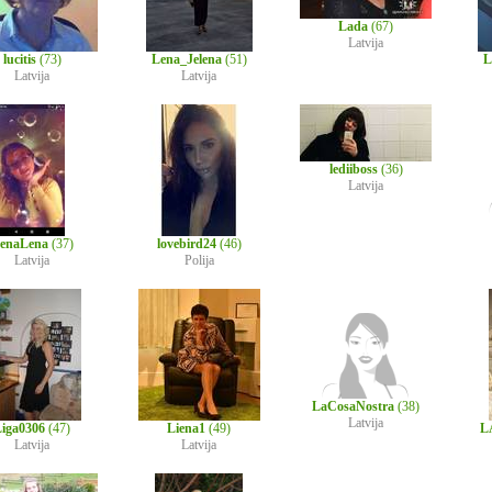
Lada
(67)
Latvija
lucitis
(73)
Lena_Jelena
(51)
L
Latvija
Latvija
lediiboss
(36)
Latvija
enaLena
(37)
lovebird24
(46)
Latvija
Polija
LaCosaNostra
(38)
Latvija
iga0306
(47)
Liena1
(49)
L
Latvija
Latvija