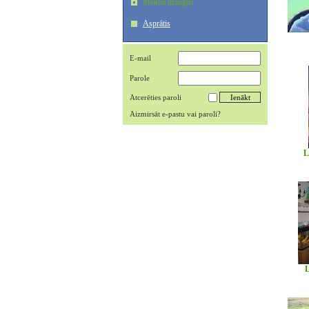
Meklēt draugus
Asprātis
E-mail
Parole
Atcerēties paroli
Aizmirsāt e-pastu vai paroli?
L
L