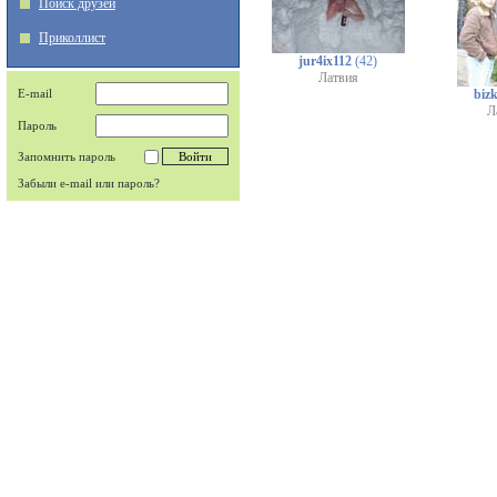
Поиск друзей
Приколлист
jur4ix112
(42)
Латвия
E-mail
bizk
Л
Пароль
Запомнить пароль
Забыли e-mail или пароль?