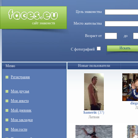
Цель знакомства
сайт знакомств
Место жительства
Возраст от
до
Искать
С фотографией
Новые пользователи
Меню
Регистрация
Мои друзья
Моя анкета
dieg
Л
Мой дневник
hameriic
(37)
Латвия
Мои закладки
Мои гости