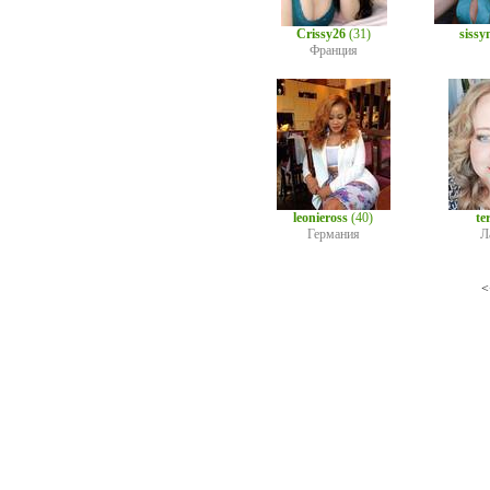
Crissy26
(31)
siss
Франция
leonieross
(40)
te
Германия
Л
<