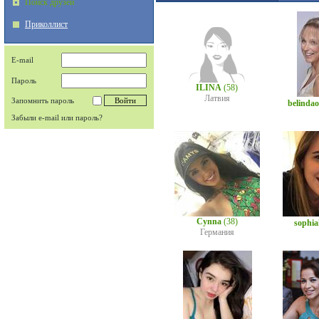
Поиск друзей
Приколлист
E-mail
Пароль
ILINA
(58)
Латвия
Запомнить пароль
belind
Забыли e-mail или пароль?
Cynna
(38)
sophi
Германия