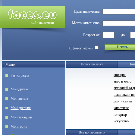
Цель знакомства
сайт знакомств
Место жительства
Возраст от
до
Искать
С фотографией
Поиск по нику
Пои
Меню
авиация
Регистрация
авто и мото
активный отд
Мои друзья
вышивка и вя
Моя анкета
дом и семья
Мой дневник
животные
интерьер
Мои закладки
искусство
Мои гости
Все пользователи