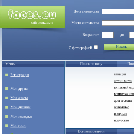
Цель знакомства
сайт знакомств
Место жительства
Возраст от
до
Искать
С фотографией
Поиск по нику
Пои
Меню
авиация
Регистрация
авто и мото
активный от
Мои друзья
вышивка и в
Моя анкета
дом и семья
Мой дневник
животные
интерьер
Мои закладки
искусство
Мои гости
Все пользователи