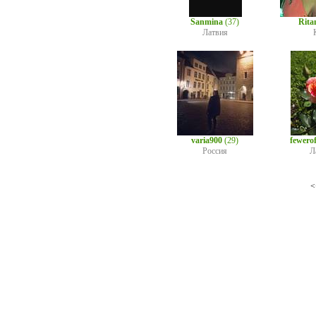
Sanmina
(37)
Rita
Латвия
varia900
(29)
fewero
Россия
Л
<