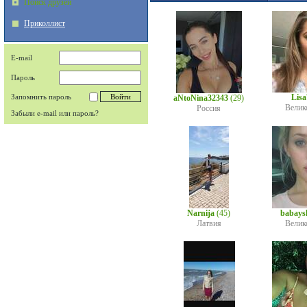
Поиск друзей
Приколлист
E-mail
Пароль
Запомнить пароль
Lis
aNtoNina32343
(29)
Велик
Россия
Забыли e-mail или пароль?
Narnija
(45)
babays
Латвия
Велик