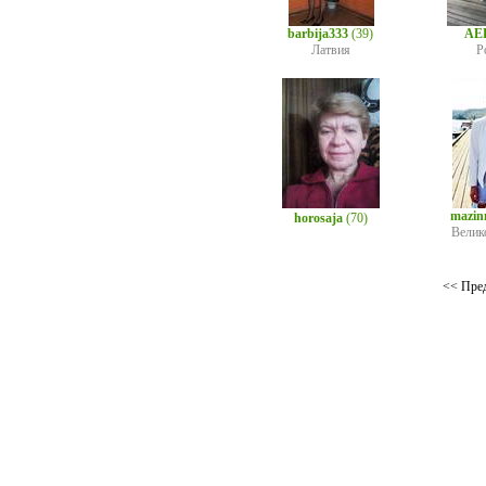
barbija333
(39)
AE
Латвия
Р
mazin
horosaja
(70)
Велик
<< Пре