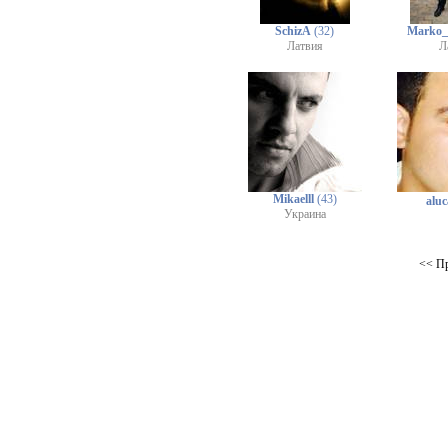
SchizA
(32)
Marko_
Латвия
Л
Mikaelll
(43)
alu
Украина
<< П