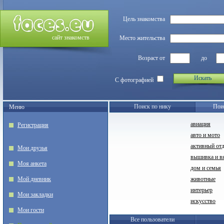
Цель знакомства
сайт знакомств
Место жительства
Возраст от
до
Искать
С фотографией
Поиск по нику
Пои
Меню
авиация
Регистрация
авто и мото
активный от
Мои друзья
вышивка и в
Моя анкета
дом и семья
Мой дневник
животные
интерьер
Мои закладки
искусство
Мои гости
Все пользователи