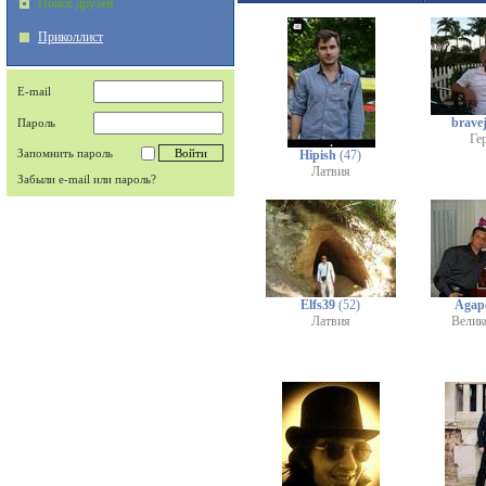
Поиск друзей
Приколлист
E-mail
brave
Пароль
Ге
Запомнить пароль
Hipish
(47)
Латвия
Забыли e-mail или пароль?
Elfs39
(52)
Agap
Латвия
Велик