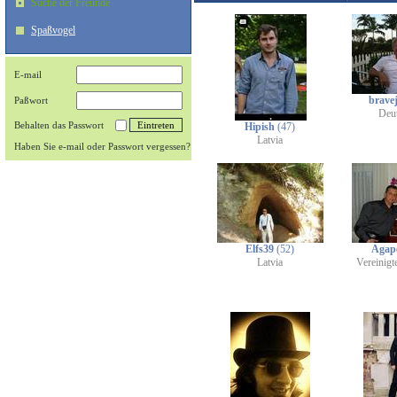
Suche der Freunde
Spaßvogel
E-mail
brave
Paßwort
Deu
Behalten das Passwort
Hipish
(47)
Latvia
Haben Sie e-mail oder Passwort vergessen?
Elfs39
(52)
Agap
Latvia
Vereinigt