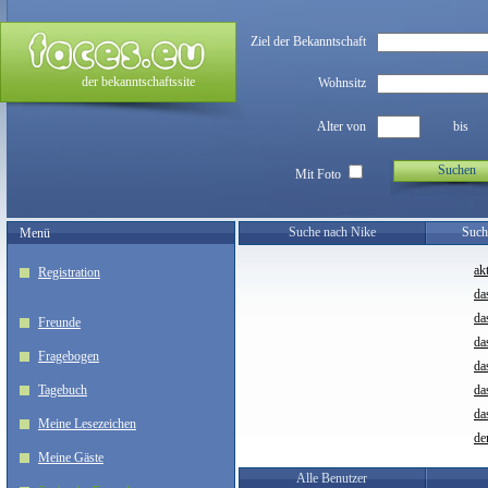
Ziel der Bekanntschaft
der bekanntschaftssite
Wohnsitz
Alter von
bis
Suchen
Mit Foto
Suche nach Nike
Such
Menü
ak
Registration
da
da
Freunde
da
Fragebogen
da
Tagebuch
da
da
Meine Lesezeichen
de
Meine Gäste
Alle Benutzer