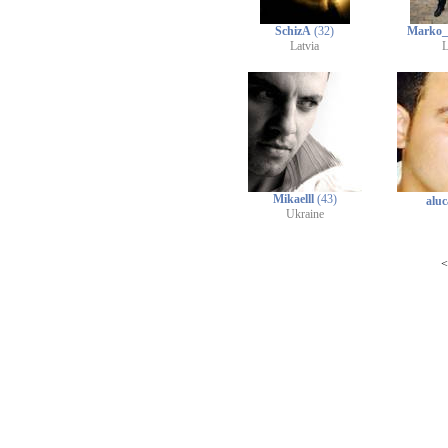
SchizA
(32)
Marko_
Latvia
L
Mikaelll
(43)
alu
Ukraine
<