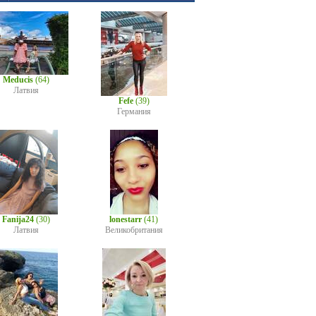
Meducis
(64)
Латвия
Fefe
(39)
Германия
Fanija24
(30)
lonestarr
(41)
Латвия
Великобритания