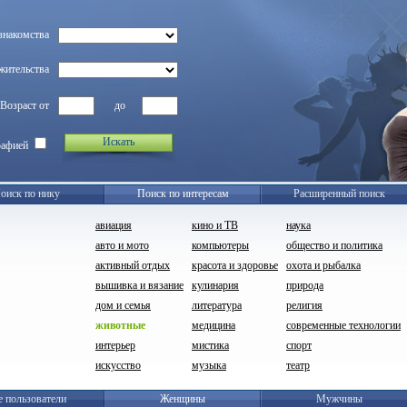
знакомства
жительства
Возраст от
до
Искать
рафией
оиск по нику
Поиск по интересам
Расширенный поиск
авиация
кино и ТВ
наука
авто и мото
компьютеры
общество и политика
активный отдых
красота и здоровье
охота и рыбалка
вышивка и вязание
кулинария
природа
дом и семья
литература
религия
животные
медицина
современные технологии
интерьер
мистика
спорт
искусство
музыка
театр
е пользователи
Женщины
Мужчины