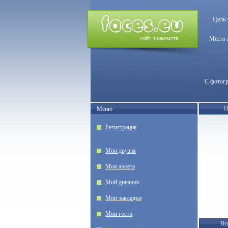
Цель 
сайт знакомств
Место 
С фотог
П
Меню
Регистрация
Мои друзья
Моя анкета
Мой дневник
Мои закладки
Мои гости
Вс