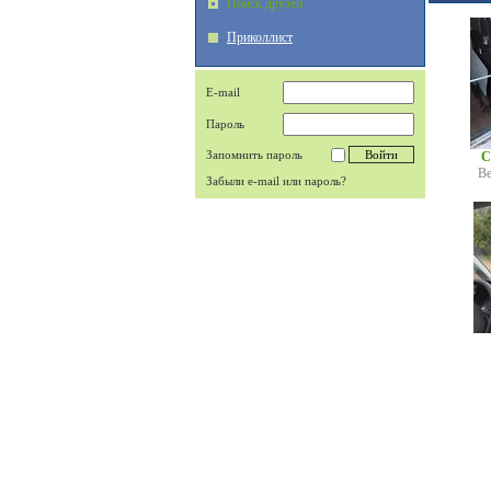
Поиск друзей
Приколлист
E-mail
Пароль
Запомнить пароль
C
Ве
Забыли e-mail или пароль?