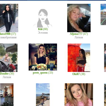
Kiii
(60)
Эстония
lara1988
(37)
Aljona777
(47)
ликобритания
Латвия
prett_queen
(33)
Dzulite
(50)
Oki87
(38)
Латвия