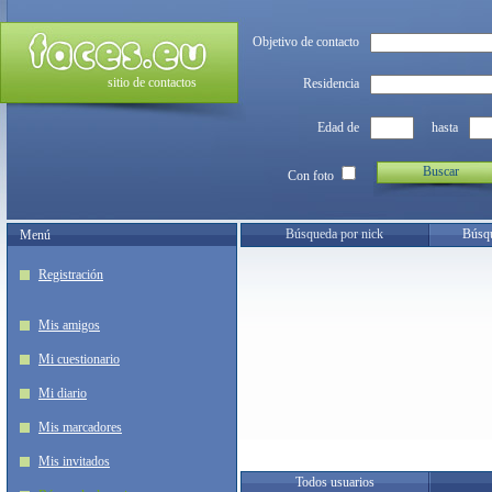
Objetivo de contacto
sitio de contactos
Residencia
Edad de
hasta
Buscar
Con foto
Búsqueda por nick
Búsqu
Menú
Registración
Mis amigos
Mi cuestionario
Mi diario
Mis marcadores
Mis invitados
Todos usuarios