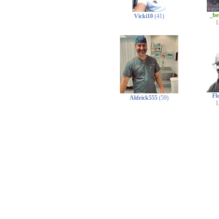
_be
Vicki10
(41)
L
Fl
Aldrick555
(59)
L