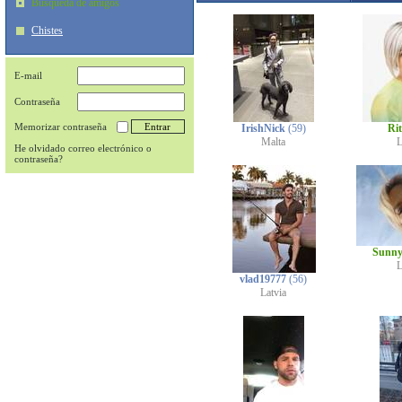
Búsqueda de amigos
Chistes
E-mail
Contraseña
Memorizar contraseña
IrishNick
(59)
Ri
Malta
L
He olvidado correo electrónico o
contraseña?
Sunn
L
vlad19777
(56)
Latvia