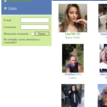
Búsqueda de amigos
Chistes
E-mail
Contraseña
Memorizar contraseña
Lisa710
(36)
Iris
Reino Unido
He olvidado correo electrónico o
contraseña?
1Grisha1
(42)
altest
Latvia
R