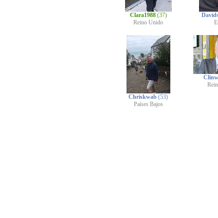
Clara1988
(37)
David
Reino Unido
E
Clin
Rei
Chriskwab
(53)
Países Bajos