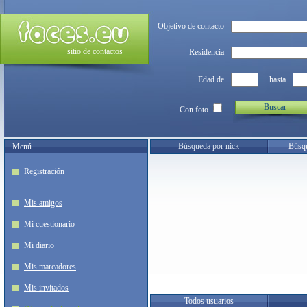
Objetivo de contacto
sitio de contactos
Residencia
Edad de
hasta
Buscar
Con foto
Búsqueda por nick
Búsqu
Menú
Registración
Mis amigos
Mi cuestionario
Mi diario
Mis marcadores
Mis invitados
Todos usuarios