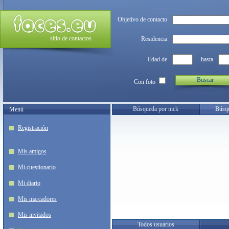
Objetivo de contacto
sitio de contactos
Residencia
Edad de
hasta
Buscar
Con foto
Búsqueda por nick
Búsqu
Menú
Registración
Mis amigos
Mi cuestionario
Mi diario
Mis marcadores
Mis invitados
Todos usuarios