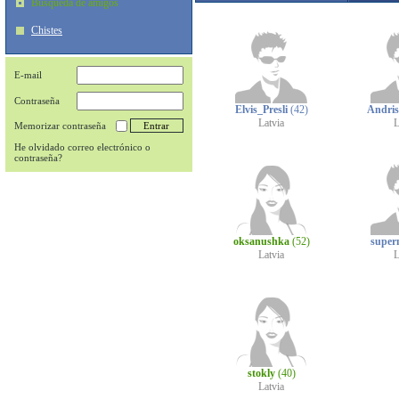
Búsqueda de amigos
Chistes
E-mail
Contraseña
Elvis_Presli
(42)
Andri
Latvia
L
Memorizar contraseña
He olvidado correo electrónico o
contraseña?
oksanushka
(52)
super
Latvia
L
stokly
(40)
Latvia