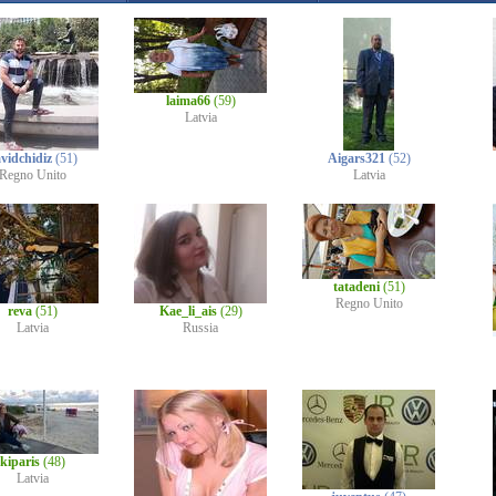
laima66
(59)
Latvia
vidchidiz
(51)
Aigars321
(52)
Regno Unito
Latvia
tatadeni
(51)
Regno Unito
reva
(51)
Kae_li_ais
(29)
Latvia
Russia
kiparis
(48)
Latvia