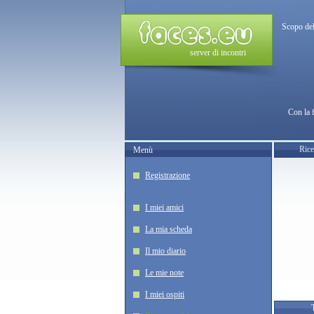
Scopo del
server di incontri
Con la 
Rice
Menù
Registrazione
I miei amici
La mia scheda
Il mio diario
Le mie note
I miei ospiti