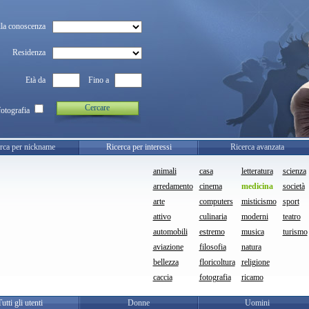
la conoscenza
Residenza
Età da
Fino a
Cercare
fotografia
rca per nickname
Ricerca per interessi
Ricerca avanzata
animali
casa
letteratura
scienza
arredamento
cinema
medicina
società
arte
computers
misticismo
sport
attivo
culinaria
moderni
teatro
automobili
estremo
musica
turismo
aviazione
filosofia
natura
bellezza
floricoltura
religione
caccia
fotografia
ricamo
Tutti gli utenti
Donne
Uomini