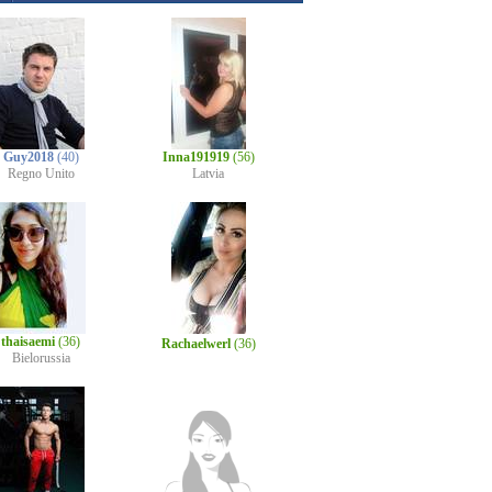
Guy2018
(40)
Inna191919
(56)
Regno Unito
Latvia
thaisaemi
(36)
Rachaelwerl
(36)
Bielorussia