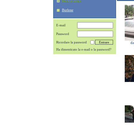
Ricerca amici
Burlone
E-mail
Password
Ricordare la password
da
Ha dimenticato la e-mail o la password?