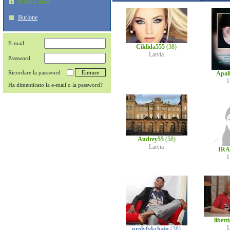
Ricerca amici
Burlone
E-mail
Ciklida555
(38)
Latvia
Password
Ricordare la password
Apal
L
Ha dimenticato la e-mail o la password?
Audrey55
(58)
Latvia
IRA
L
liber
L
prolyfykchain
(38)