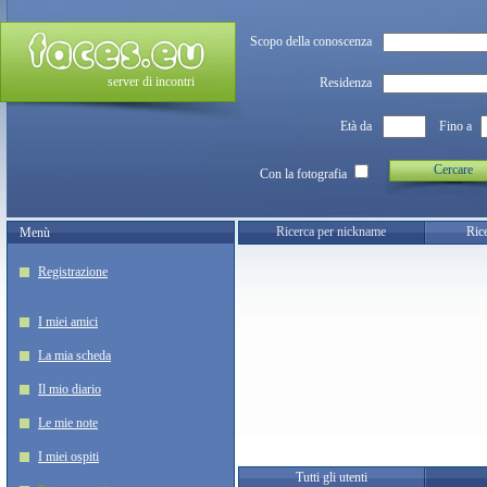
Scopo della conoscenza
server di incontri
Residenza
Età da
Fino a
Cercare
Con la fotografia
Ricerca per nickname
Rice
Menù
Registrazione
I miei amici
La mia scheda
Il mio diario
Le mie note
I miei ospiti
Tutti gli utenti