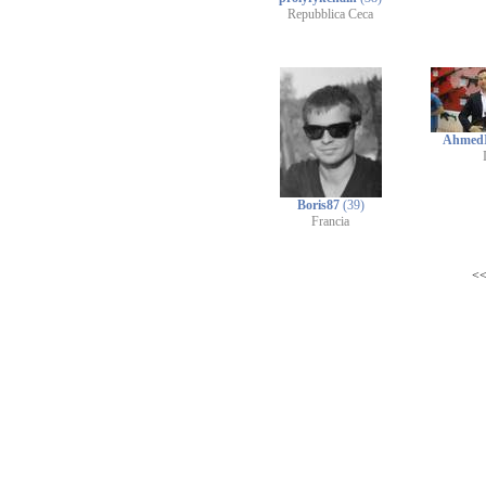
Repubblica Ceca
AhmedI
Boris87
(39)
Francia
<<