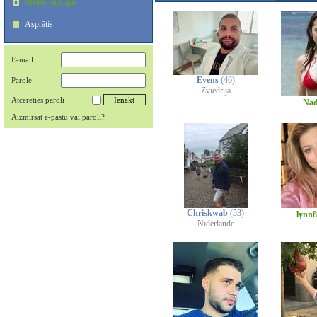
Meklēt draugus
Asprātis
E-mail
Evens
(46)
Parole
Zviedrija
Atcerēties paroli
Nad
Aizmirsāt e-pastu vai paroli?
Chriskwab
(53)
lynn
Nīderlande