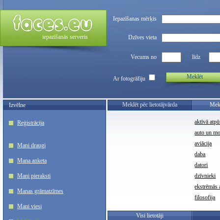
Iepazīšanas mērķis
iepazīšanās serveris
Dzīves vieta
Vecums no
līdz
Meklēt
Ar fotogrāfiju
Meklēt pēc lietotājvārda
Mekl
Izvēlne
aktīvā atpū
Reģistrācija
auto un m
aviācija
Mani draugi
daba
Mana anketa
datori
Mani pieraksti
dzīvnieki
ekstrēmās a
Manas grāmatzīmes
filosofija
Mani viesi
Visi lietotāji