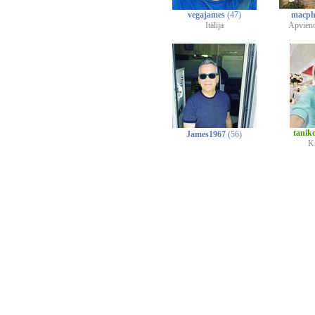
vegajames
(47)
macph
Itālija
Apvieno
tanik
James1967
(56)
Kr